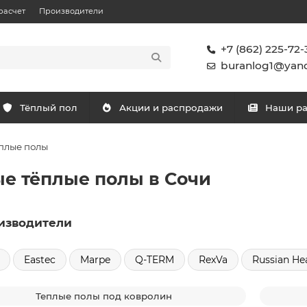
расчет
Производители
+7 (862) 225-72-
buranlog1@yand
Тёплый пол
Акции и распродажи
Наши р
плые полы
е тёплые полы в Сочи
изводители
Eastec
Marpe
Q-TERM
RexVa
Russian He
Теплые полы под ковролин