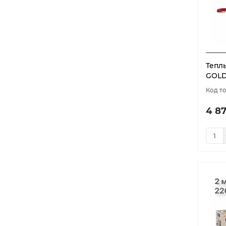
Тепл
GOLD 
4 87