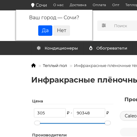
Сочи
О нас
Доставка
Оплата
Опт
Тепло
Ваш город —
Сочи
?
КАТАЛОГ
Кондиционеры
Обогреватели
Теплый пол
Инфракрасные плёночные тё
Инфракрасные плёночны
Про
Цена
₽ -
₽
Caleo
Производители