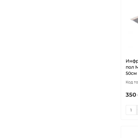
Инфр
пол 
50см
350 