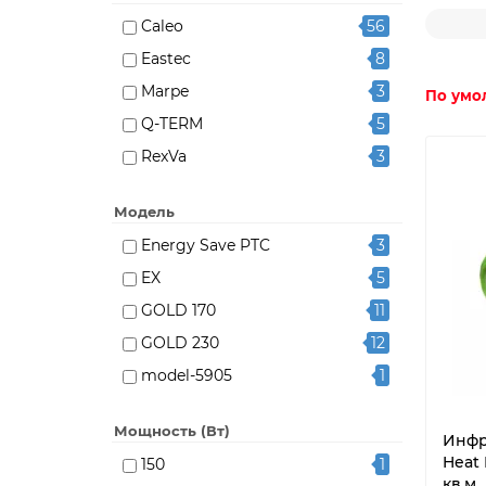
Caleo
56
Eastec
8
Marpe
3
По умо
Q-TERM
5
RexVa
3
Russian Heat
8
Модель
Компания Буран
32
Energy Save PTC
3
Ламипол
1
EX
5
GOLD 170
11
GOLD 230
12
model-5905
1
model-5906
1
Мощность (Вт)
model-5907
1
Инфр
Heat 
150
1
model-5908
1
кв.м