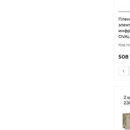
1100
1
SILVER 150
12
1150
2
SILVER 220
12
Плен
1320
1
ширина 100
1
элек
1380
3
инфр
ширина 100 см
5
OVAL
1500
1
ширина 50 см
8
1700
1
ширина 80 см
5
508
2200
1
2250
1
2300
1
2550
1
3000
1
3300
1
3450
1
4400
1
4600
1