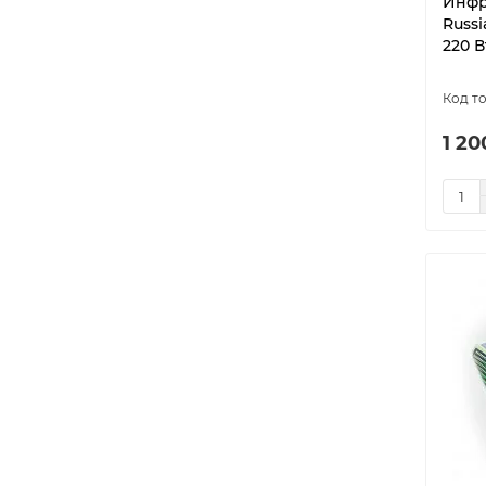
Инфр
525
1
model-5924
1
Russ
550
1
220 В
model-5925
1
575
2
model-5926
1
595
1
model-5927
1
1 20
600
1
model-5928
1
660
1
model-5929
1
680
1
model-5930
1
690
2
model-5931
1
750
1
model-5932
1
770
1
model-5933
1
805
2
model-5934
1
850
1
model-5935
1
880
1
model-5936
1
900
1
model-6806
1
920
2
PLATINUM 230
9