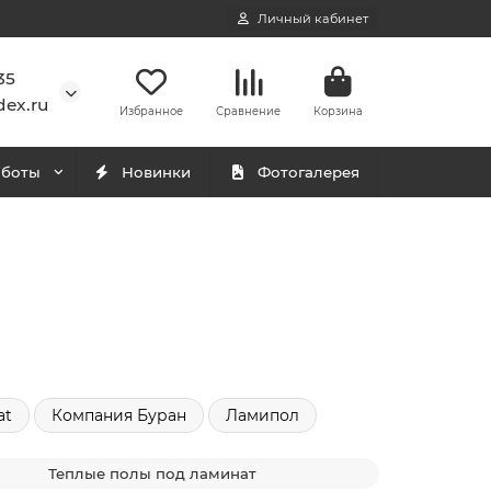
Личный кабинет
35
ex.ru
Избранное
Сравнение
Корзина
аботы
Новинки
Фотогалерея
at
Компания Буран
Ламипол
Теплые полы под ламинат