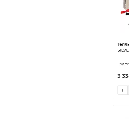
Тепл
SILVE
3 33