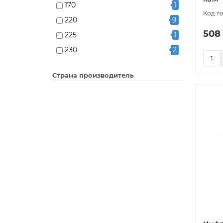
170
1
model-5909
1
220
9
model-5910
1
508
225
1
model-5911
1
230
2
model-5912
1
255
1
model-5913
1
Страна производитель
300
1
model-5914
1
330
1
model-5915
1
340
1
model-5916
1
345
2
model-5917
1
375
1
model-5918
1
425
1
model-5919
1
440
1
model-5920
1
450
1
model-5921
1
460
2
model-5922
1
510
1
model-5923
1