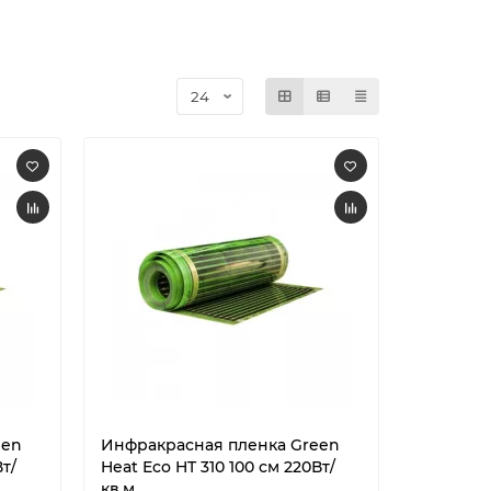
een
Инфракрасная пленка Green
т/
Heat Eco HT 310 100 см 220Вт/
кв.м