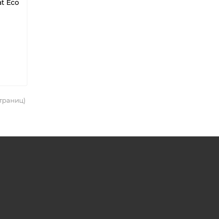
t Eco
страниц)