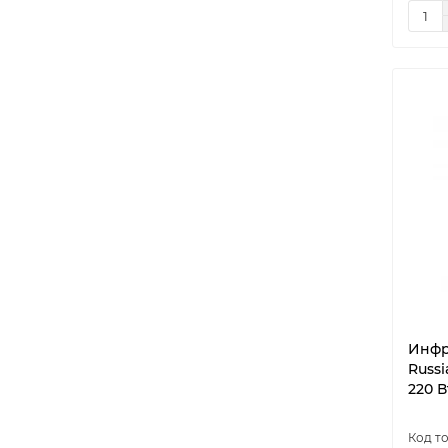
Инфр
Russ
220 В