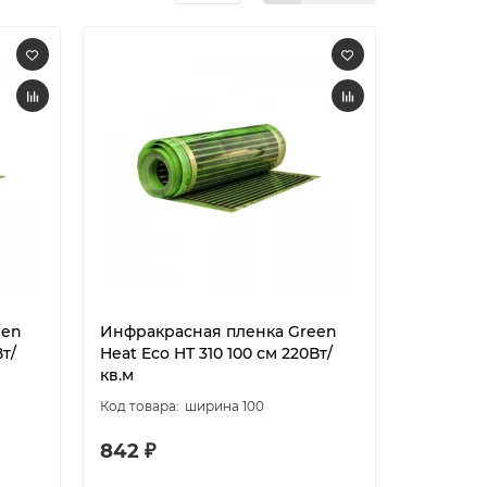
een
Инфракрасная пленка Green
т/
Heat Eco HT 310 100 см 220Вт/
кв.м
ширина 100
842 ₽