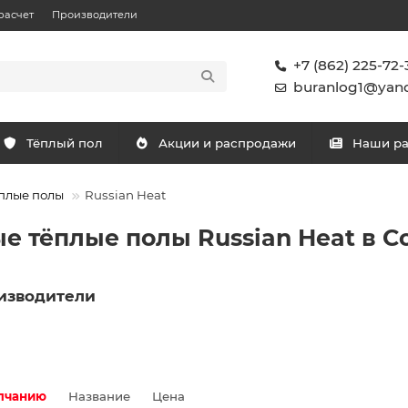
расчет
Производители
+7 (862) 225-72-
buranlog1@yand
Тёплый пол
Акции и распродажи
Наши р
плые полы
Russian Heat
 тёплые полы Russian Heat в С
изводители
лчанию
Название
Цена