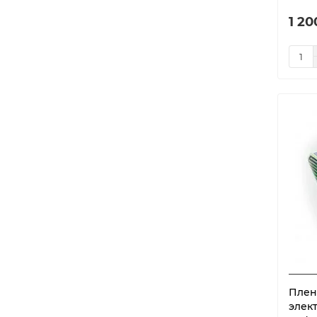
1 20
Плен
элек