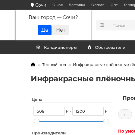
Сочи
О нас
Доставка
Оплата
Опт
Тепло
Ваш город —
Сочи
?
КАТАЛОГ
Кондиционеры
Обогреватели
Теплый пол
Инфракрасные плёночные тё
Инфракрасные плёночные
Про
Цена
₽ -
₽
←
По умо
Производители