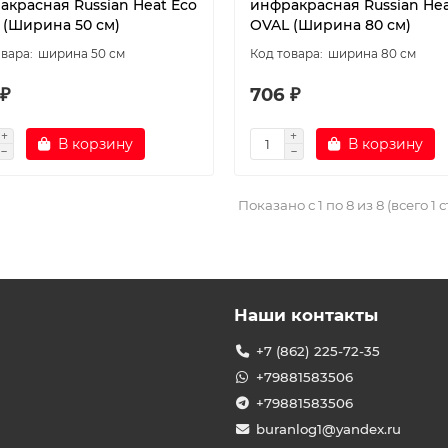
акрасная Russian Heat Eco
инфракрасная Russian Hea
 (Ширина 50 см)
OVAL (Ширина 80 см)
ширина 50 см
ширина 80 см
 ₽
706 ₽
В корзину
В корзину
Показано с 1 по 8 из 8 (всего 1 
Наши контакты
+7 (862) 225-72-35
+79881583506
+79881583506
buranlog1@yandex.ru