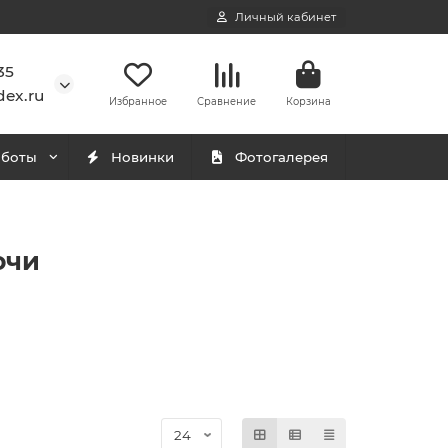
Личный кабинет
35
ex.ru
Избранное
Сравнение
Корзина
аботы
Новинки
Фотогалерея
очи