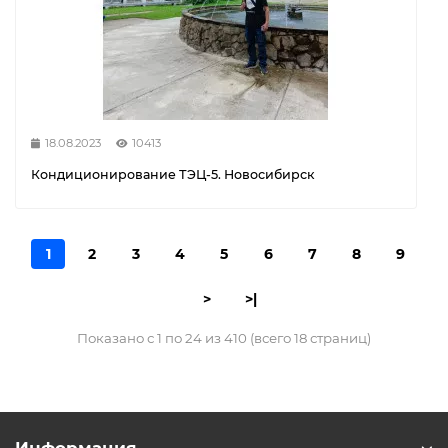
18.08.2023
10413
Кондиционирование ТЭЦ-5. Новосибирск
1
2
3
4
5
6
7
8
9
>
>|
Показано с 1 по 24 из 410 (всего 18 страниц)