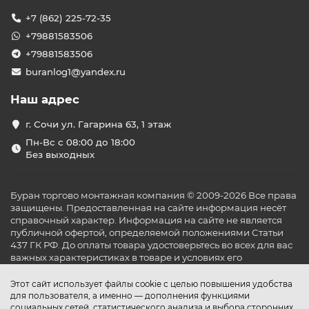
+7 (862) 225-72-35
+79881583506
+79881583506
buranlog1@yandex.ru
Наш адрес
г. Сочи ул. Гагарина 63, 1 этаж
Пн-Вс с 08:00 до 18:00
Без выходных
Буран торгово монтажная компания © 2009-2026 Все права
защищены. Предоставленная на сайте информация несёт
справочный характер. Информация на сайте не является
публичной офертой, определяемой положениями Статьи
437 ГК РФ. До оплаты товара удостоверьтесь во всех для вас
важных характеристиках в товаре и условиях его
эксплуатации.
Этот сайт использует файлы cookie с целью повышения удобства
для пользователя, а именно — дополнения функциями
социальных сетей, статистического анализа и выбора сторонних