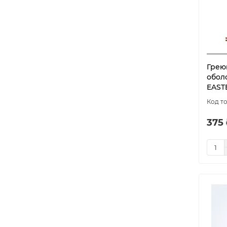
Грею
обол
EASTE
375 