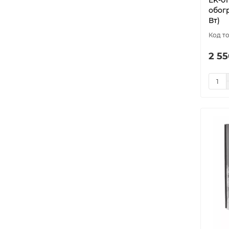
EK-0
обог
Вт)
2 55