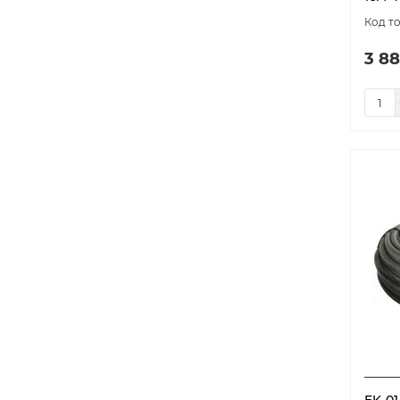
model-7903
1
model-7904
1
3 88
model-7905
1
model-7906
1
model-7907
1
RGD
6
SRL
6
STB
4
А-20Т
4
ГКвТ
11
ГКвТ (белый)
11
Кабель РиМ
2