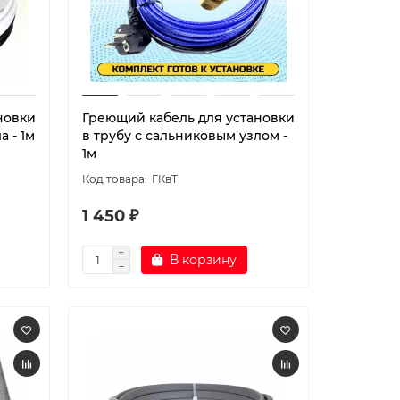
новки
Греющий кабель для установки
а - 1м
в трубу с сальниковым узлом -
1м
ГКвТ
1 450 ₽
В корзину