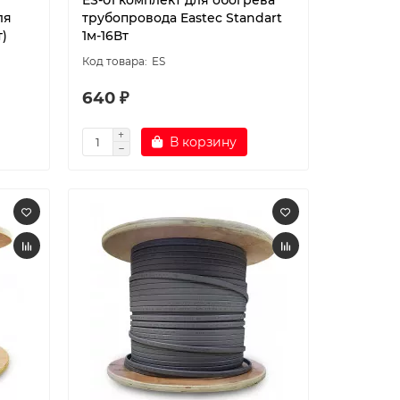
ES-01 комплект для обогрева
ля
трубопровода Eastec Standart
т)
1м-16Вт
ES
640 ₽
В корзину