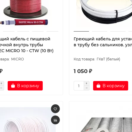
щий кабель c пищевой
Греющий кабель для уста
очкой внутрь трубы
в трубу без сальников. узл
C MICRO 10 - CTW (10 Вт)
MICRO
ГКвТ (белый)
₽
1 050 ₽
В корзину
В корзину