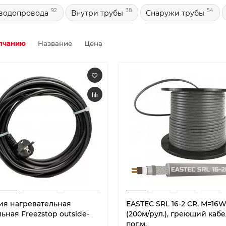
92
38
54
водопровода
Внутри трубы
Снаружи трубы
лчанию
Название
Цена
ия нагревательная
EASTEC SRL 16-2 CR, M=16
ьная Freezstop outside-
(200м/рул.), греющий кабе
пог.м.