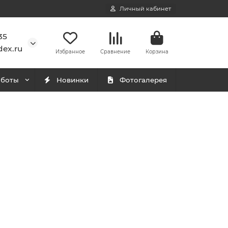
Личный кабинет
35
ex.ru
Избранное
Сравнение
Корзина
аботы
Новинки
Фотогалерея