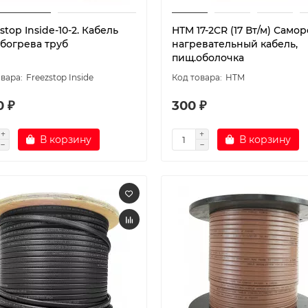
stop Inside-10-2. Кабель
HTM 17-2CR (17 Вт/м) Самор
обогрева труб
нагревательный кабель,
пищ.оболочка
Freezstop Inside
HTM
0 ₽
300 ₽
В корзину
В корзину