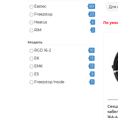
Eastec
89
Для 
Freezstop
23
Heatus
6
По умо
RIM
2
Модель
RGD 16-2
10
EK
13
EMK
13
ES
9
Freezstop Inside
11
Freezstop outside
12
HTM
1
MICRO
1
Секц
кабел
model-7901
1
16A-4