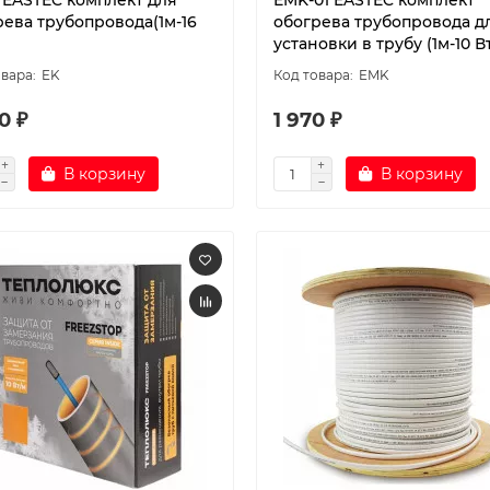
1 EASTEC комплект для
EMK-01 EASTEC комплект
рева трубопровода(1м-16
обогрева трубопровода д
установки в трубу (1м-10 В
EK
EMK
0 ₽
1 970 ₽
В корзину
В корзину