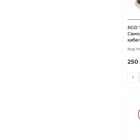
RGD 1
Само
кабе
250 