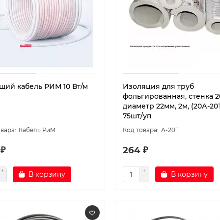
щий кабель РИМ 10 Вт/м
Изоляция для труб
фольгированная, стенка 2
диаметр 22мм, 2м, (20А-20Т
75шт/уп
Кабель РиМ
А-20Т
 ₽
264 ₽
В корзину
В корзину