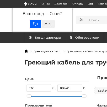
Сочи
О нас
Доставка
Оплата
Опт
Тепло
Ваш город —
Сочи
?
КАТАЛОГ
Кондиционеры
Обогреватели
Греющий кабель
Греющий кабель для тр
Греющий кабель для тру
Про
Цена
₽ -
₽
Easte
Производители
Назна