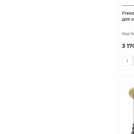
Freez
для 
3 17