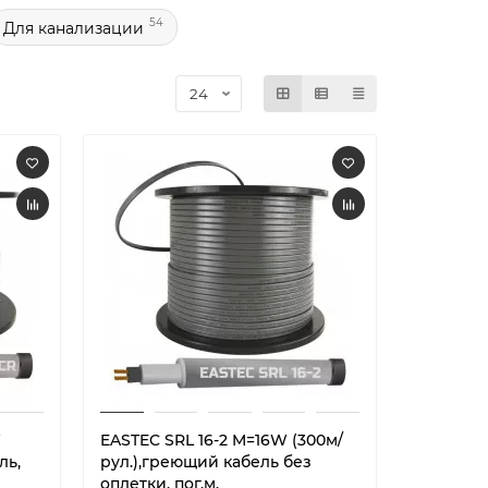
54
Для канализации
W
EASTEC SRL 16-2 M=16W (300м/
ль,
рул.),греющий кабель без
оплетки, пог.м.