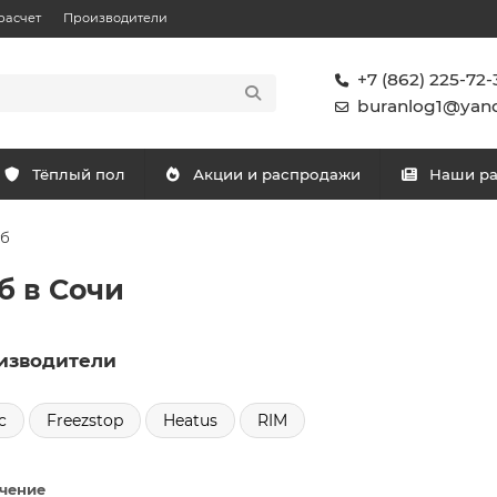
расчет
Производители
+7 (862) 225-72-
buranlog1@yand
Тёплый пол
Акции и распродажи
Наши р
уб
б в Сочи
изводители
c
Freezstop
Heatus
RIM
чение