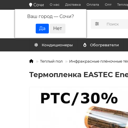
Сочи
О нас
Доставка
Оплата
Опт
Тепло
Ваш город —
Сочи
?
КАТАЛОГ
Кондиционеры
Обогреватели
Теплый пол
Инфракрасные плёночные тё
Термопленка EASTEC Ener