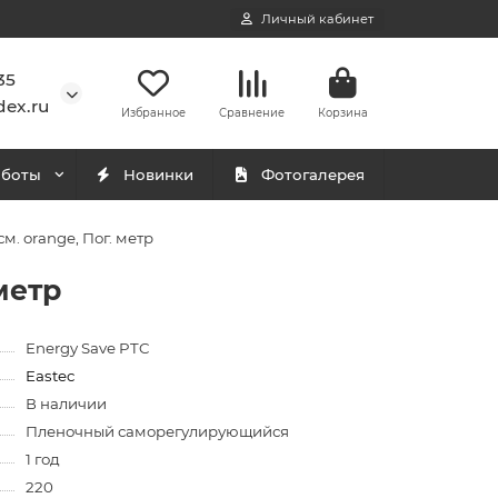
Личный кабинет
35
ex.ru
Избранное
Сравнение
Корзина
аботы
Новинки
Фотогалерея
. orange, Пог. метр
метр
Energy Save PTC
Eastec
В наличии
Пленочный саморегулирующийся
1 год
220