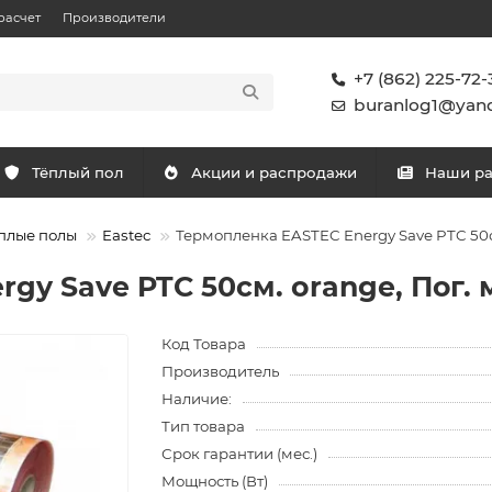
расчет
Производители
+7 (862) 225-72-
buranlog1@yand
Тёплый пол
Акции и распродажи
Наши р
плые полы
Eastec
Термопленка EASTEC Energy Save PTC 50см
gy Save PTC 50см. orange, Пог. 
Код Товара
Производитель
Наличие:
Тип товара
Срок гарантии (мес.)
Мощность (Вт)