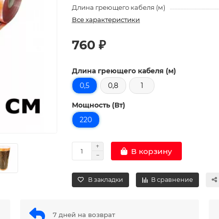
Длина греющего кабеля (м)
Все характеристики
760 ₽
Длина греющего кабеля (м)
0,5
0,8
1
Мощность (Вт)
220
В корзину
В закладки
В сравнение
7 дней на возврат