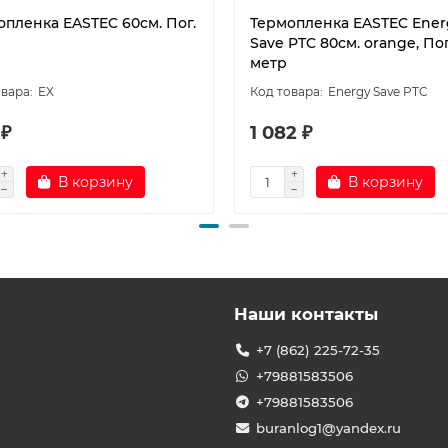
опленка EASTEC 60см. Пог.
Термопленка EASTEC Ener
Save PTC 80см. orange, Пог
метр
EX
Energy Save PTC
 ₽
1 082 ₽
В корзину
В корзину
Наши контакты
+7 (862) 225-72-35
+79881583506
+79881583506
buranlog1@yandex.ru