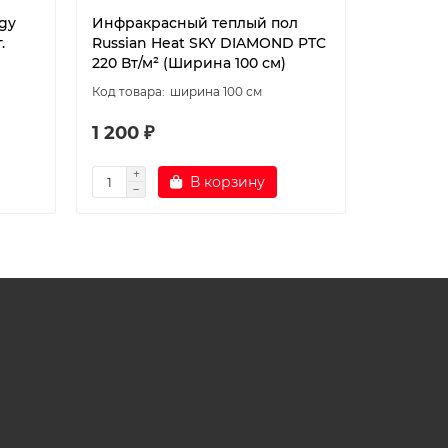
gy
Инфракрасный теплый пол
Инфракр
.
Russian Heat SKY DIAMOND PTC
Russian
220 Вт/м² (Ширина 100 см)
220 Вт/м
ширина 100 см
1 200 ₽
720 ₽
В корзину