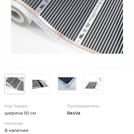
Код Товара
Производитель
ширина 50 см
RexVa
Наличие:
В наличии