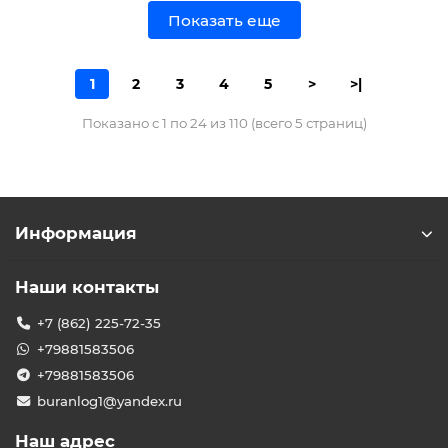
Показать еще
1
2
3
4
5
>
>|
Показано с 1 по 24 из 110 (всего 5 страниц)
Информация
Наши контакты
+7 (862) 225-72-35
+79881583506
+79881583506
buranlog1@yandex.ru
Наш адрес