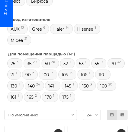
Tosot
Бирюса
Завод изготовитель
13
6
14
9
AUX
Gree
Haier
Hisense
21
Midea
Для помещения площадью (м²)
3
29
20
1
1
9
32
25
35
50
52
53
55
70
1
2
13
13
1
1
71
90
100
105
106
110
1
24
1
1
3
20
130
140
141
145
150
160
1
2
1
1
161
165
170
175