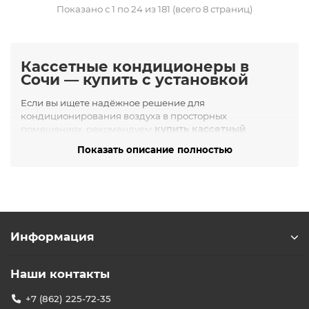
Показано с 1 по 24 из 181 (всего 8 страниц)
Кассетные кондиционеры в
Сочи — купить с установкой
Если вы ищете надёжное решение для
кондиционирования воздуха в просторных
помещениях, рекомендуем
купить кассетный
кондиционер в Сочи
через интернет-магазин БУРАН.
Показать описание полностью
Это оптимальный выбор для коммерческих объектов с
подвесными потолками:
офисы, рестораны, магазины,
конференц-залы
, учебные заведения, медицинские
учреждения.
Для каких помещений подходят
кассетные кондиционеры
Информация
Кассетные сплит-системы устанавливаются в
центральной части потолка, обеспечивая равномерное
Наши контакты
распределение воздуха во всех направлениях. Они
идеально подходят для:
+7 (862) 225-72-35