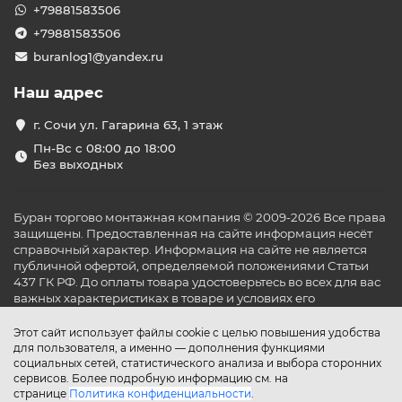
офисов площадью от 40 до 150 м²,
+79881583506
торговых залов и магазинов,
+79881583506
кафе, баров и ресторанов,
учебных и медицинских кабинетов,
buranlog1@yandex.ru
переговорных и конференц-залов,
гостиничных номеров и ресепшен-зон.
Наш адрес
Преимущества кассетных
г. Сочи ул. Гагарина 63, 1 этаж
кондиционеров
Пн-Вс с 08:00 до 18:00
Кассетные кондиционеры отличаются не только
Без выходных
высокой производительностью, но и эстетикой.
Внутренний блок полностью скрыт в потолке, а на виду
остаётся лишь декоративная панель. Среди ключевых
Буран торгово монтажная компания © 2009-2026 Все права
преимуществ:
защищены. Предоставленная на сайте информация несёт
справочный характер. Информация на сайте не является
четырёхпоточное распределение воздуха —
публичной офертой, определяемой положениями Статьи
охлаждение без сквозняков,
437 ГК РФ. До оплаты товара удостоверьтесь во всех для вас
возможность подключения свежего воздуха
важных характеристиках в товаре и условиях его
извне,
эксплуатации.
инверторное управление — точная поддержка
Этот сайт использует файлы cookie с целью повышения удобства
температуры и экономия электроэнергии,
для пользователя, а именно — дополнения функциями
низкий уровень шума — до 30 дБ,
социальных сетей, статистического анализа и выбора сторонних
встроенный дренажный насос,
сервисов. Более подробную информацию см. на
расширенные опции управления: ИК-пульт,
странице
Политика конфиденциальности
.