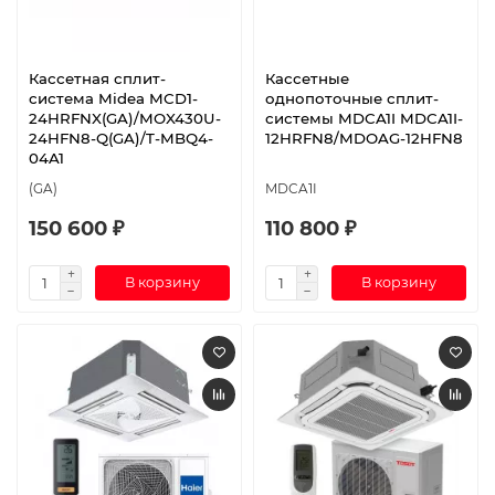
Кассетная сплит-
Кассетные
система Midea MCD1-
однопоточные сплит-
24HRFNX(GA)/MOX430U-
системы MDCA1I MDCA1I-
24HFN8-Q(GA)/T-MBQ4-
12HRFN8/MDOAG-12HFN8
04A1
(GA)
MDCA1I
150 600 ₽
110 800 ₽
В корзину
В корзину