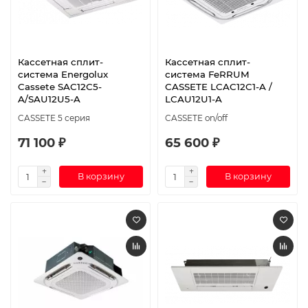
Кассетная сплит-
Кассетная сплит-
система Energolux
система FeRRUM
Cassete SAC12С5-
CASSETE LCAC12C1-A /
A/SAU12U5-A
LCAU12U1-A
CASSETE 5 серия
CASSETE on/off
71 100 ₽
65 600 ₽
В корзину
В корзину