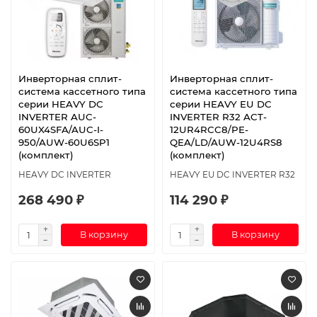
Инверторная сплит-
Инверторная сплит-
система кассетного типа
система кассетного типа
серии HEAVY DC
серии HEAVY EU DC
INVERTER AUC-
INVERTER R32 ACT-
60UX4SFA/AUC-I-
12UR4RCC8/PE-
950/AUW-60U6SP1
QEA/LD/AUW-12U4RS8
(комплект)
(комплект)
HEAVY DC INVERTER
HEAVY EU DC INVERTER R32
268 490 ₽
114 290 ₽
В корзину
В корзину