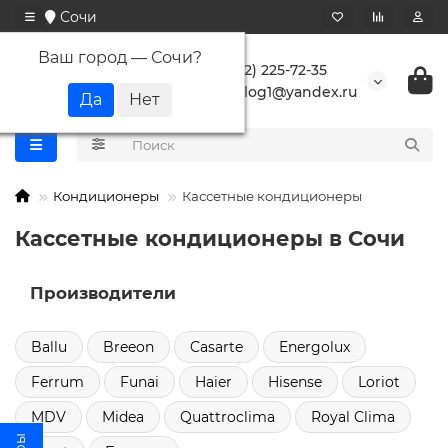
Сочи
Ваш город —
Сочи
?
+7 (862) 225-72-35
buranlog1@yandex.ru
Кондиционеры
Кассетные кондиционеры
Кассетные кондиционеры в Сочи
Производители
Ballu
Breeon
Casarte
Energolux
Ferrum
Funai
Haier
Hisense
Loriot
MDV
Midea
Quattroclima
Royal Clima