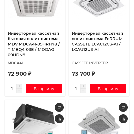
Инверторная кассетная
Инверторная кассетная
бытовая сплит-система
сплит-система FeRRUM
MDV MDCA4I-09HRFN8 /
CASSETE LCAC12C3-AI /
T-MBQ4-03E / MDOAG-
LCAU12U3-AI
09HDN8
MDCA4I
CASSETE INVERTER
72 900 ₽
73 700 ₽
В корзину
В корзину