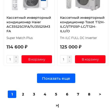
Кассетный инверторный
Кассетный инверторный
кондиционер Haier
кондиционер Tosot T12H-
AC35S2SG1FA/1U35S2SM3
ILC/I/TF05P-LC/T12H-
FA
ILU/O
Super Match Plus
TH-ILC FULL DC Inverter
114 600 ₽
125 000 ₽
В корзину
В корзину
Показать еще
1
2
3
4
5
6
7
8
>
>|