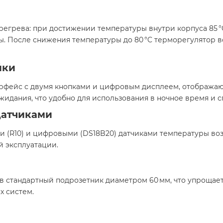
регрева: при достижении температуры внутри корпуса 85 °
. После снижения температуры до 80 °C терморегулятор в
йки
рфейс с двумя кнопками и цифровым дисплеем, отображаю
жидания, что удобно для использования в ночное время и с
датчиками
и (R10) и цифровыми (DS18B20) датчиками температуры возд
 эксплуатации.​
 в стандартный подрозетник диаметром 60 мм, что упрощае
 систем.​