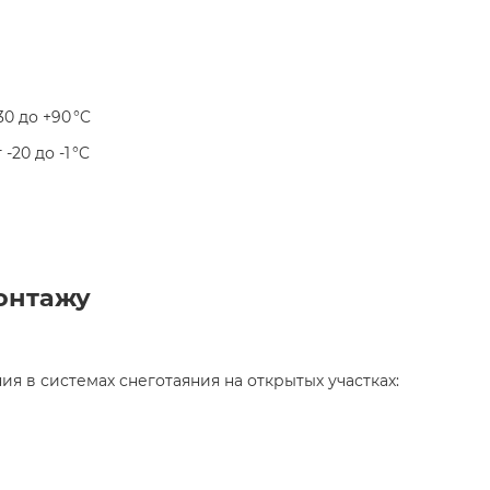
-30 до +90 °C
т -20 до -1 °C
онтажу
я в системах снеготаяния на открытых участках:​