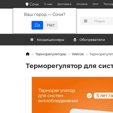
Сочи
О нас
Доставка
Оплата
Опт
Тепло
Ваш город —
Сочи
?
КАТАЛОГ
Кондиционеры
Обогреватели
Терморегуляторы
Welrok
Терморегулят
Терморегулятор для сист