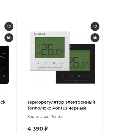
ack
Терморегулятор электронный
Терморе
Теплолюкс Pontus черный
Теплолю
Pontus
4 390 ₽
4 390 