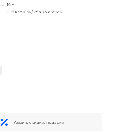
16 А
0,18 кг ±10 % / 75 х 75 х 39 мм
Акции, скидки, подарки