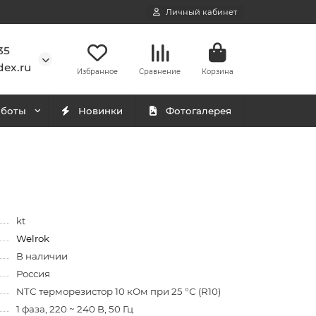
Личный кабинет
35
ex.ru
Избранное
Сравнение
Корзина
аботы
Новинки
Фотогалерея
kt
Welrok
В наличии
Россия
NTC терморезистор 10 кОм при 25 °С (R10)
1 фаза, 220 ~ 240 В, 50 Гц