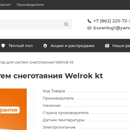
расчет
Производители
+7 (862) 225-72-
buranlog1@yand
Тёплый пол
Акции и распродажи
Наши р
ор для систем снеготаяния Welrok kt
ем снеготаяния Welrok kt
Код Товара
Производитель
Наличие:
Страна производитель
Датчик температуры
Электропитание