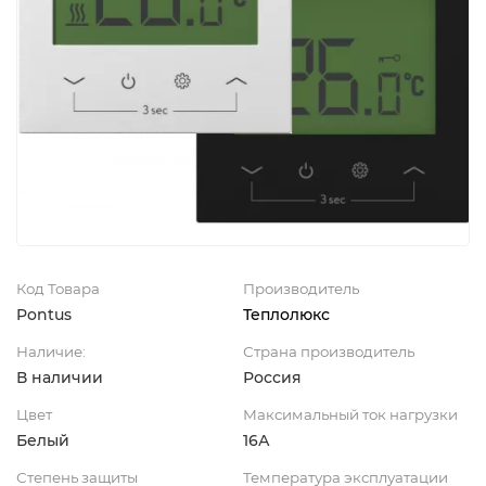
Код Товара
Производитель
Pontus
Теплолюкс
Наличие:
Страна производитель
В наличии
Россия
Цвет
Максимальный ток нагрузки
Белый
16А
Степень защиты
Температура эксплуатации