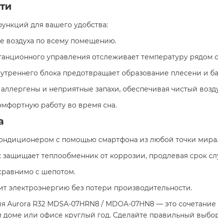
ти
ункций для вашего удобства:​
е воздуха по всему помещению.
истанционного управления отслеживает температуру рядом 
внутреннего блока предотвращает образование плесени и б
, аллергены и неприятные запахи, обеспечивая чистый возду
омфортную работу во время сна.​
а
кондиционером с помощью смартфона из любой точки мира
: защищает теплообменник от коррозии, продлевая срок сл
 сравнимо с шепотом.
мит электроэнергию без потери производительности.​
я Aurora R32 MDSA-07HRN8 / MDOA-07HN8 — это сочетание с
оме или офисе круглый год. Сделайте правильный выбор д