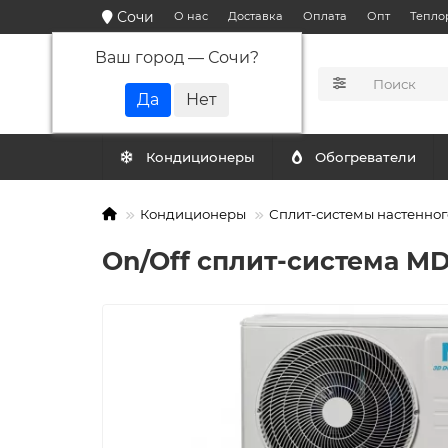
Сочи
О нас
Доставка
Оплата
Опт
Тепло
Ваш город —
Сочи
?
КАТАЛОГ
Кондиционеры
Обогреватели
Кондиционеры
Сплит-системы настенног
On/Off cплит-система M