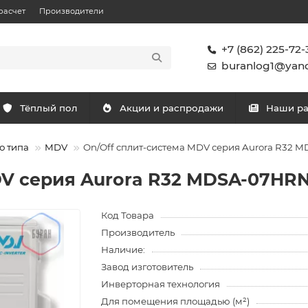
расчет
Производители
+7 (862) 225-72-
buranlog1@yand
Тёплый пол
Акции и распродажи
Наши р
о типа
MDV
On/Off cплит-система MDV серия Aurora R32
DV серия Aurora R32 MDSA-07HR
Код Товара
Производитель
Наличие:
Завод изготовитель
Инверторная технология
Для помещения площадью (м²)