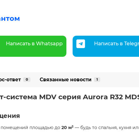
антом
Написать в Whatsapp
Написать в Tele
ос-ответ
Связанные новости
0
1
ит-система MDV серия Aurora R32 M
щения
ля помещений площадью до
20 м²
— будь то спальня, кухня и