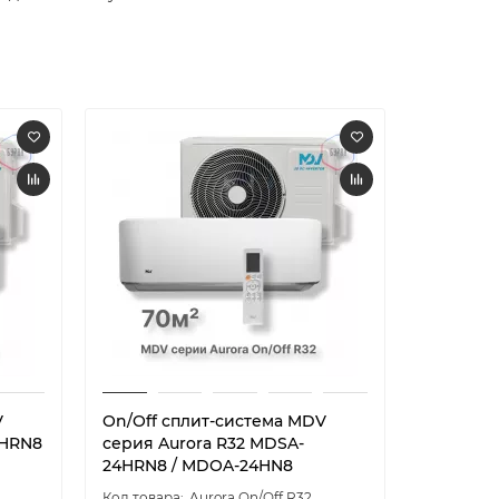
V
On/Off cплит-система MDV
On/Off 
8HRN8
серия Aurora R32 MDSA-
серия Au
24HRN8 / MDOA-24HN8
30HRN1 
Aurora On/Off R32