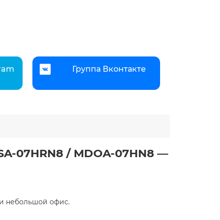
gram
Группа Вконтакте
DSA-07HRN8 / MDOA-07HN8 —
ли небольшой офис.​