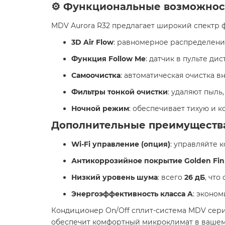
⚙️ Функциональные возможнос
MDV Aurora R32 предлагает широкий спектр ф
3D Air Flow
: равномерное распределени
Функция Follow Me
: датчик в пульте д
Самоочистка
: автоматическая очистка 
Фильтры тонкой очистки
: удаляют пыль
Ночной режим
: обеспечивает тихую и к
Дополнительные преимуществ
Wi-Fi управление (опция)
: управляйте 
Антикоррозийное покрытие Golden Fin
Низкий уровень шума
: всего
26 дБ
, что
Энергоэффективность класса A
: эконо
Кондиционер On/Off cплит-система MDV сери
обеспечит комфортный микроклимат в вашем д