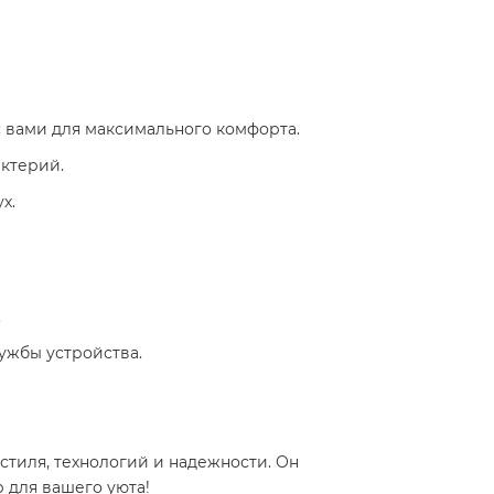
с вами для максимального комфорта.
актерий.
х.
.
ужбы устройства.
тиля, технологий и надежности. Он
ля вашего уюта! ️​