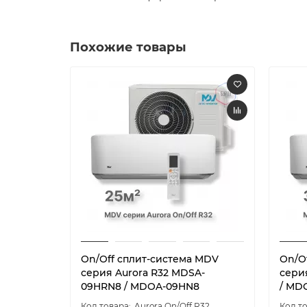
Похожие товары
On/Off cплит-система MDV
On/O
серия Aurora R32 MDSA-
сери
09HRN8 / MDOA-09HN8
/ MD
Aurora On/Off R32