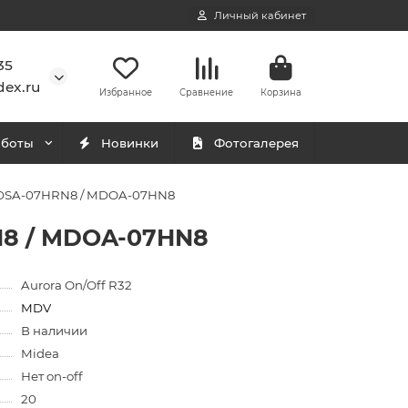
Личный кабинет
35
ex.ru
Избранное
Сравнение
Корзина
аботы
Новинки
Фотогалерея
 MDSA-07HRN8 / MDOA-07HN8
N8 / MDOA-07HN8
Aurora On/Off R32
MDV
В наличии
Midea
Нет on-off
20