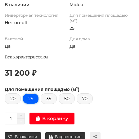
В наличии
Midea
Инверторная технология
Для помещения площадью
(м²)
Нет on-off
25
Бытовой
Для дома
Да
Да
Все характеристики
31 200 ₽
Для помещения площадью (м²)
20
25
35
50
70
В корзину
В закладки
В сравнение