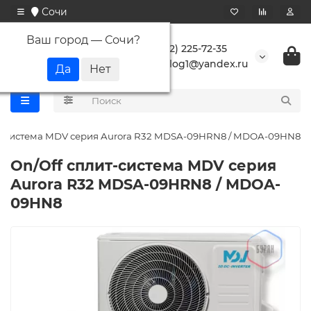
Сочи
Ваш город —
Сочи
?
+7 (862) 225-72-35
buranlog1@yandex.ru
ит-система MDV серия Aurora R32 MDSA-09HRN8 / MDOA-09HN8
On/Off cплит-система MDV серия
Aurora R32 MDSA-09HRN8 / MDOA-
09HN8