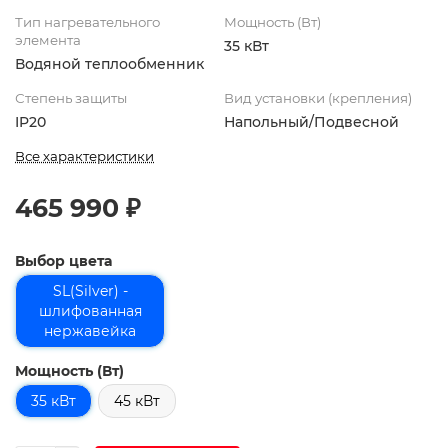
Тип нагревательного
Мощность (Вт)
элемента
35 кВт
Водяной теплообменник
Степень защиты
Вид установки (крепления)
IP20
Напольный/Подвесной
Все характеристики
465 990 ₽
Выбор цвета
SL(Silver) -
шлифованная
нержавейка
Мощность (Вт)
35 кВт
45 кВт