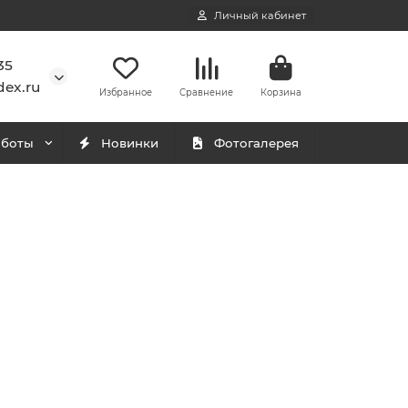
Личный кабинет
35
ex.ru
Избранное
Сравнение
Корзина
аботы
Новинки
Фотогалерея