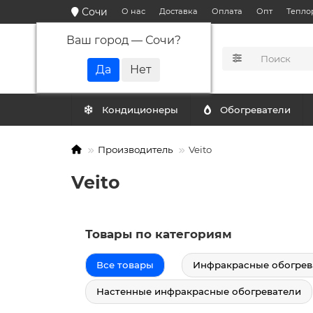
Сочи
О нас
Доставка
Оплата
Опт
Тепло
Ваш город —
Сочи
?
КАТАЛОГ
Кондиционеры
Обогреватели
Производитель
Veito
Veito
Товары по категориям
Все товары
Инфракрасные обогрев
Настенные инфракрасные обогреватели