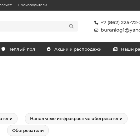
расчет
Производители
+7 (862) 225-72-
buranlog1@yand
Тёплый пол
Акции и распродажи
Наши р
атели
Напольные инфракрасные обогреватели
Обогреватели