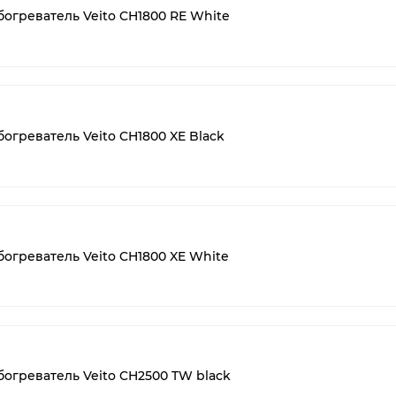
греватель Veito CH1800 RE White
греватель Veito CH1800 XE Black
греватель Veito CH1800 XE White
греватель Veito CH2500 TW black