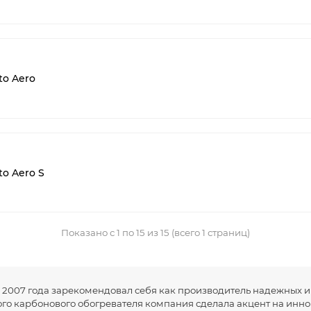
to Aero
o Aero S
Показано с 1 по 15 из 15 (всего 1 страниц)
 2007 года зарекомендовал себя как производитель надежных и
го карбонового обогревателя компания сделала акцент на иннов