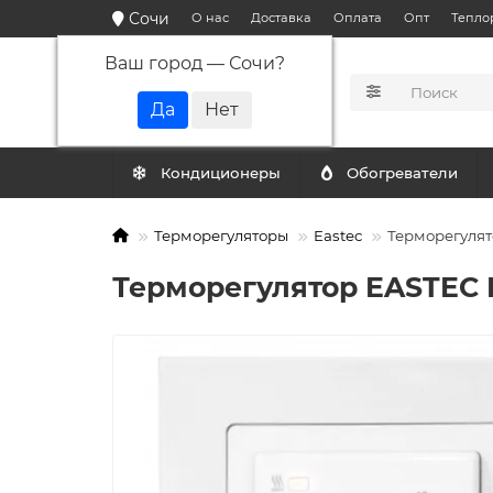
Сочи
О нас
Доставка
Оплата
Опт
Тепло
Ваш город —
Сочи
?
КАТАЛОГ
Кондиционеры
Обогреватели
Терморегуляторы
Eastec
Терморегулят
Терморегулятор EASTEC 