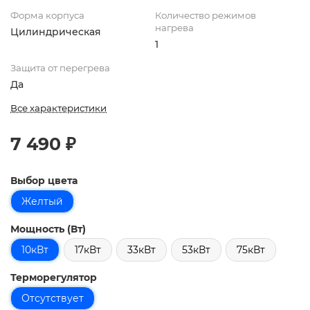
Форма корпуса
Количество режимов
нагрева
Цилиндрическая
1
Защита от перегрева
Да
Все характеристики
7 490 ₽
Выбор цвета
Желтый
Мощность (Вт)
10кВт
17кВт
33кВт
53кВт
75кВт
Терморегулятор
Отсутствует