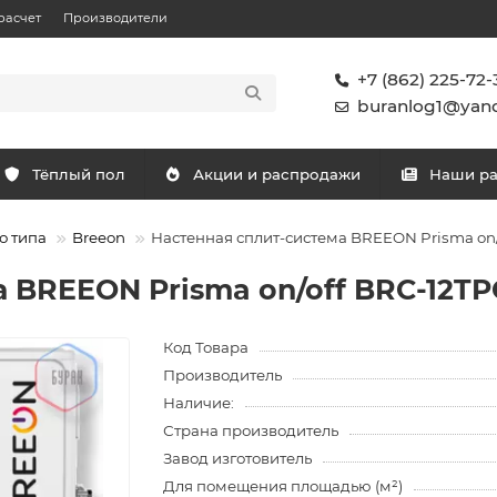
расчет
Производители
+7 (862) 225-72-
buranlog1@yand
Тёплый пол
Акции и распродажи
Наши р
о типа
Breeon
Настенная сплит-система BREEON Prisma on
 BREEON Prisma on/off BRC-12T
Код Товара
Производитель
Наличие:
Страна производитель
Завод изготовитель
Для помещения площадью (м²)