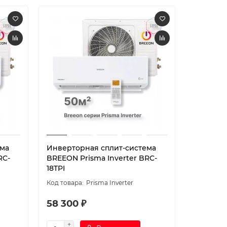
ема
Инверторная сплит-система
Инверто
RC-
BREEON Prisma Inverter BRC-
BREEON V
18TPI
24AVI
Prisma Inverter
58 300 ₽
75 900