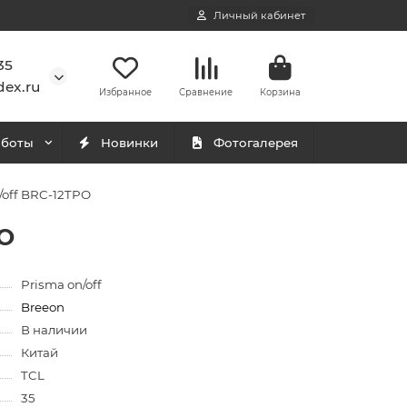
Личный кабинет
35
ex.ru
Избранное
Сравнение
Корзина
аботы
Новинки
Фотогалерея
/off BRC-12TPO
PO
Prisma on/off
Breeon
В наличии
Китай
TCL
35