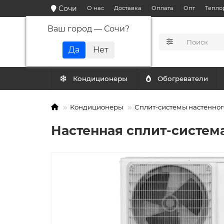
Сочи
О нас
Доставка
Оплата
Опт
Тепло
Ваш город —
Сочи
?
КАТАЛОГ
Кондиционеры
Обогреватели
Кондиционеры
Сплит-системы настенног
Настенная сплит-система