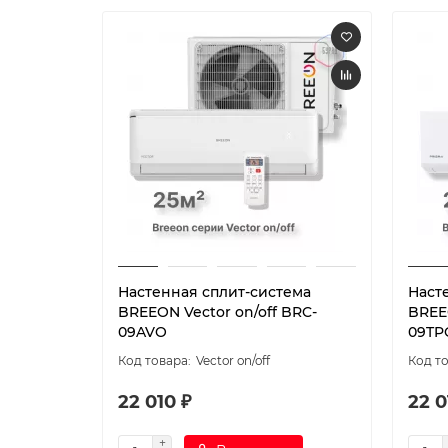
Настенная сплит-система
Наст
BREEON Vector on/off BRC-
BREE
09AVO
09TP
Vector on/off
22 010 ₽
22 0