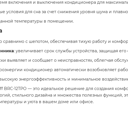
емя включения и выключения кондиционера для максимальн
ые условия для сна за счет снижения уровня шума и плавно
данной температуры в помещении. ​
а
 что сравнимо с шепотом, обеспечивая тихую работу и комфорт.
енника
: увеличивает срок службы устройства, защищая его 
ски выявляет и сообщает о неисправностях, облегчая обслуж
ктроэнергии кондиционер автоматически возобновляет рабо
 высокую энергоэффективность и минимальное воздействие
ff BRC-12TPO — это идеальное решение для создания комф
огий, стильного дизайна и множества полезных функций, 
пературы и уюта в вашем доме или офисе.