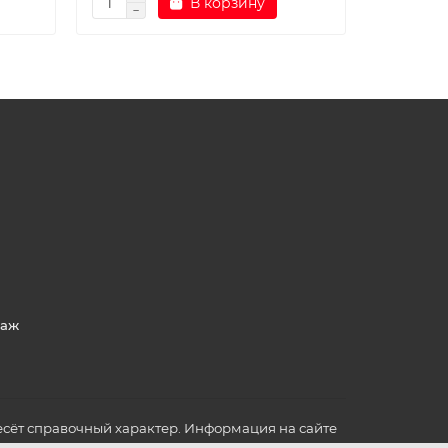
В корзину
таж
сёт справочный характер. Информация на сайте
о всех для вас важных характеристиках в товаре