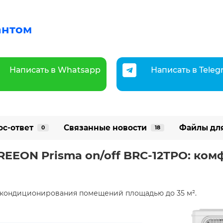
антом
Написать в Whatsapp
Написать в Tele
ос-ответ
Связанные новости
Файлы дл
0
18
REEON Prisma on/off BRC-12TPO: ком
 кондиционирования помещений площадью до 35 м². ​