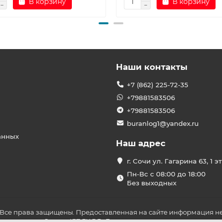
В корзину
В корзину
Наши контакты
+7 (862) 225-72-35
+79881583506
+79881583506
buranlog1@yandex.ru
анных
Наш адрес
г. Сочи ул. Гагарина 63, 1 э
Пн-Вс с 08:00 до 18:00
Без выходных
 Все права защищены. Предоставленная на сайте информация не
ложениями Статьи 437 ГК РФ. До оплаты товара удостоверьтесь в