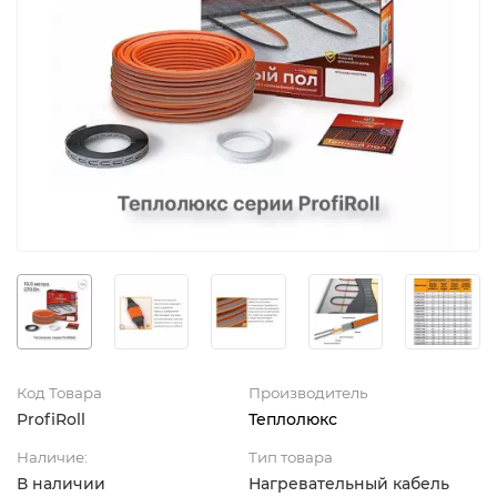
Код Товара
Производитель
ProfiRoll
Теплолюкс
Наличие:
Тип товара
В наличии
Нагревательный кабель