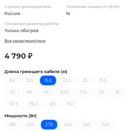
Страна производитель
Линейная мощность (Вт/м)
Россия
16
Основные режимы работы
Только обогрев
Все характеристики
4 790 ₽
Длина греющего кабеля (м)
9.5
12.5
15.5
20.5
25
31.5
42
49
54
62,5
71,5
79
87
101.5
116.5
129
153
Мощность (Вт)
180
225
270
360
450
540