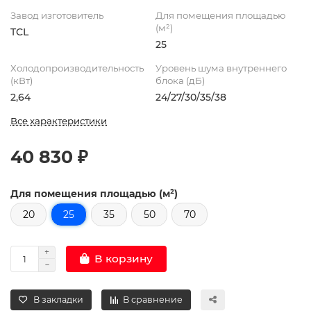
Завод изготовитель
Для помещения площадью
(м²)
TCL
25
Холодопроизводительность
Уровень шума внутреннего
(кВт)
блока (дБ)
2,64
24/27/30/35/38
Все характеристики
40 830 ₽
Для помещения площадью (м²)
20
25
35
50
70
В корзину
В закладки
В сравнение