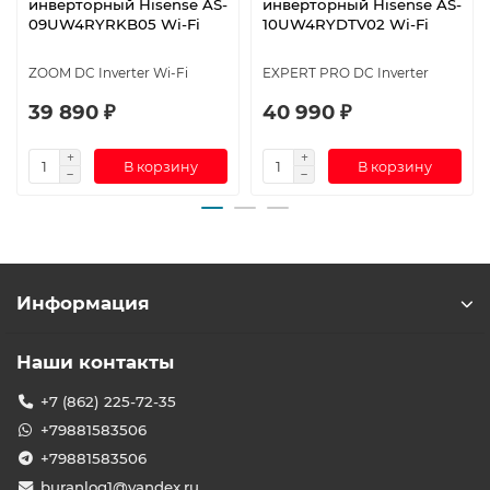
инверторный Hisense AS-
инверторный Hisense AS-
09UW4RYRKB05 Wi-Fi
10UW4RYDTV02 Wi-Fi
ZOOM DC Inverter Wi-Fi
EXPERT PRO DC Inverter
39 890 ₽
40 990 ₽
В корзину
В корзину
Информация
Наши контакты
+7 (862) 225-72-35
+79881583506
+79881583506
buranlog1@yandex.ru