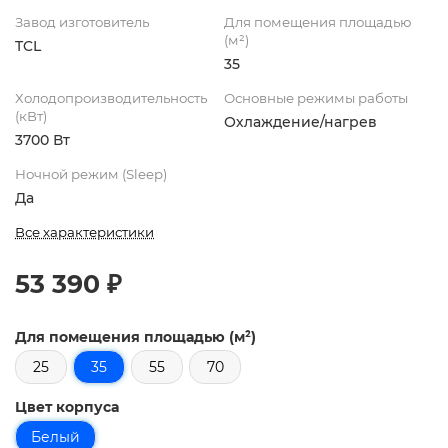
Завод изготовитель
Для помещения площадью
(м²)
TCL
35
Холодопроизводительность
Основные режимы работы
(кВт)
Охлаждение/нагрев
3700 Вт
Ночной режим (Sleep)
Да
Все характеристики
53 390 ₽
Для помещения площадью (м²)
25
35
55
70
Цвет корпуса
Белый