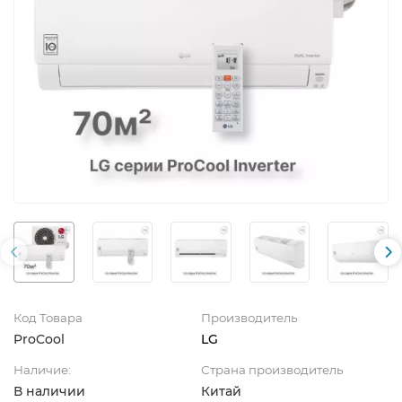
Код Товара
Производитель
ProCool
LG
Наличие:
Страна производитель
В наличии
Китай