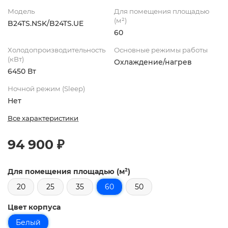
Модель
Для помещения площадью
(м²)
B24TS.NSK/B24TS.UE
60
Холодопроизводительность
Основные режимы работы
(кВт)
Охлаждение/нагрев
6450 Вт
Ночной режим (Sleep)
Нет
Все характеристики
94 900 ₽
Для помещения площадью (м²)
20
25
35
60
50
Цвет корпуса
Белый