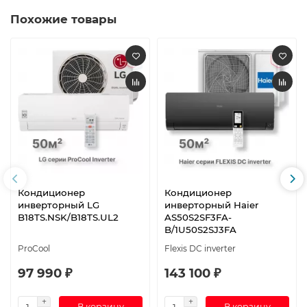
Похожие товары
Кондиционер
Кондиционер
инверторный LG
инверторный Haier
B18TS.NSK/B18TS.UL2
AS50S2SF3FA-
B/1U50S2SJ3FA
ProCool
Flexis DC inverter
97 990 ₽
143 100 ₽
В корзину
В корзину