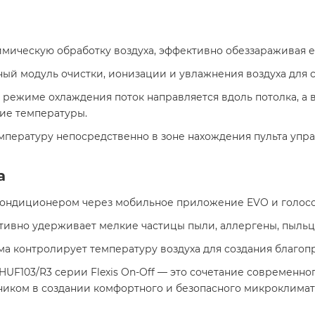
имическую обработку воздуха, эффективно обеззараживая е
ный модуль очистки, ионизации и увлажнения воздуха для 
 в режиме охлаждения поток направляется вдоль потолка, а
ие температуры.
емпературу непосредственно в зоне нахождения пульта уп
а
кондиционером через мобильное приложение EVO и голосо
ктивно удерживает мелкие частицы пыли, аллергены, пыльцу
ма контролирует температуру воздуха для создания благопр
UF103/R3 серии Flexis On-Off — это сочетание современно
ником в создании комфортного и безопасного микроклима