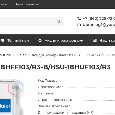
расчет
Производители
+7 (862) 225-72-
buranlog1@yand
Тёплый пол
Акции и распродажи
Наши р
о типа
Haier
Кондиционер Haier HSU-18HFF103/R3-B/HSU-1
18HFF103/R3-B/HSU-18HUF103/R3
Код Товара
Производитель
Наличие:
Страна производитель
Завод изготовитель
Для помещения площадью (м²)