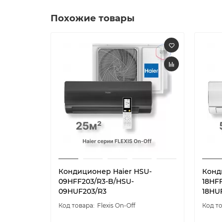
Похожие товары
Кондиционер Haier HSU-
Конд
09HFF203/R3-B/HSU-
18HF
09HUF203/R3
18HU
Flexis On-Off