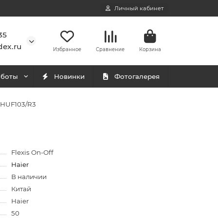
Личный кабинет
35
ex.ru
Избранное
Сравнение
Корзина
аботы
Новинки
Фотогалерея
8HUF103/R3
Flexis On-Off
Haier
В наличии
Китай
Haier
50