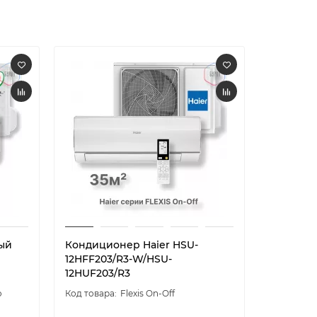
ый
Кондиционер Haier HSU-
Кондици
12HFF203/R3-W/HSU-
12HFF203
12HUF203/R3
12HUF20
o
Flexis On-Off