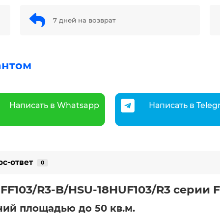
7 дней на возврат
антом
Написать в Whatsapp
Написать в Tele
ос-ответ
0
F103/R3-B/HSU-18HUF103/R3 серии Fl
ий площадью до 50 кв.м.