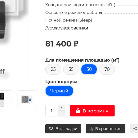
Холодопроизводительность (кВт)
Основные режимы работы
Ночной режим (Sleep)
Все характеристики
81 400 ₽
Для помещения площадью (м²)
25
35
50
70
Цвет корпуса
Черный
В корзину
В закладки
В сравнение