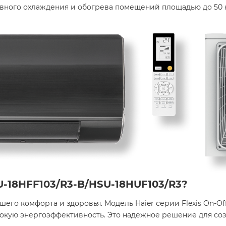
вного охлаждения и обогрева помещений площадью до 50 
U-18HFF103/R3-B/HSU-18HUF103/R3?
о комфорта и здоровья. Модель Haier серии Flexis On-Off
сокую энергоэффективность. Это надежное решение для со