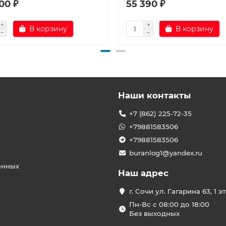
00 ₽
55 390 ₽
В корзину
В корзину
Наши контакты
+7 (862) 225-72-35
+79881583506
+79881583506
buranlog1@yandex.ru
анных
Наш адрес
г. Сочи ул. Гагарина 63, 1 э
Пн-Вс с 08:00 до 18:00
Без выходных