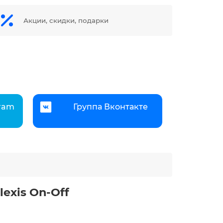
Акции, скидки, подарки
gram
Группа Вконтакте
exis On-Off