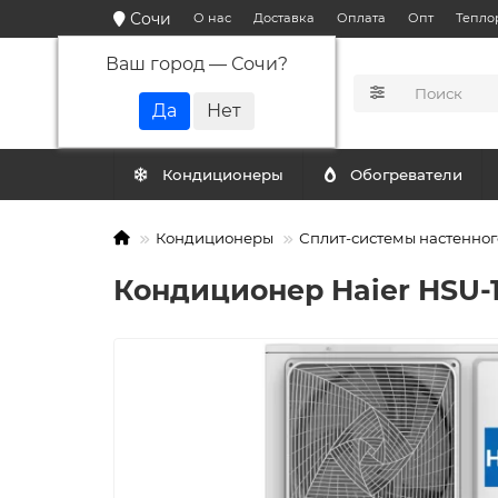
Сочи
О нас
Доставка
Оплата
Опт
Тепло
Ваш город —
Сочи
?
КАТАЛОГ
Кондиционеры
Обогреватели
Кондиционеры
Сплит-системы настенног
Кондиционер Haier HSU-