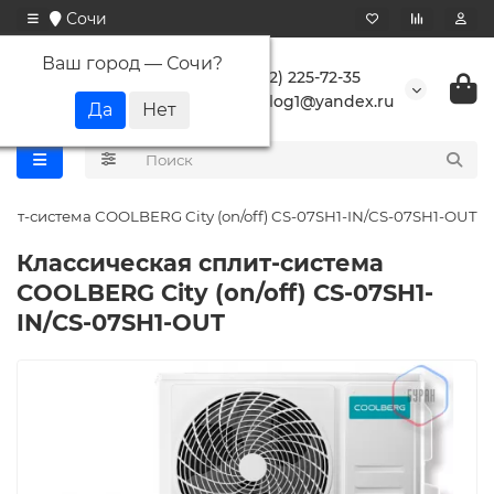
Сочи
Ваш город —
Сочи
?
+7 (862) 225-72-35
buranlog1@yandex.ru
лит-система СOOLBERG City (on/off) CS-07SH1-IN/CS-07SH1-OUT
Классическая сплит-система
СOOLBERG City (on/off) CS-07SH1-
IN/CS-07SH1-OUT