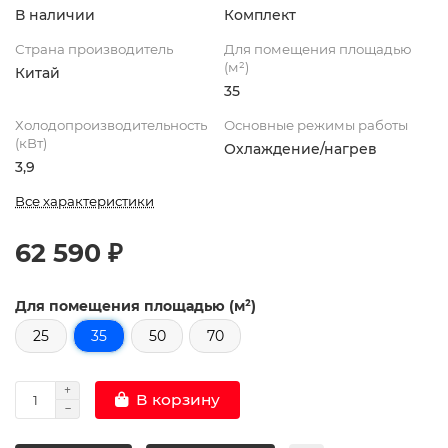
В наличии
Комплект
Страна производитель
Для помещения площадью
(м²)
Китай
35
Холодопроизводительность
Основные режимы работы
(кВт)
Охлаждение/нагрев
3,9
Все характеристики
62 590 ₽
Для помещения площадью (м²)
25
35
50
70
В корзину