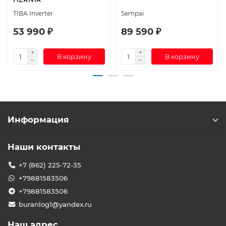
TIBA Inverter
Sempai
53 990 ₽
89 590 ₽
В корзину
В корзину
Информация
Наши контакты
+7 (862) 225-72-35
+79881583506
+79881583506
buranlog1@yandex.ru
Наш адрес