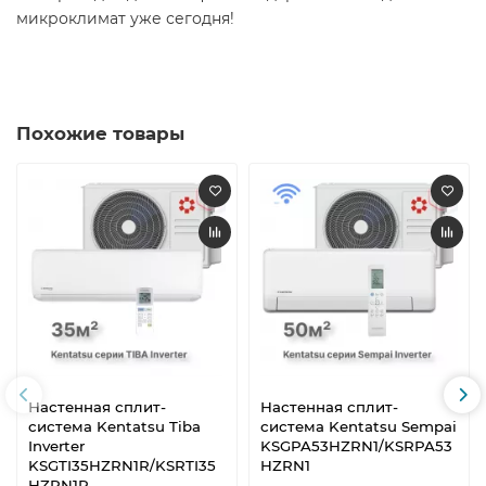
микроклимат уже сегодня!
Похожие товары
Настенная сплит-
Настенная сплит-
система Kentatsu Tiba
система Kentatsu Sempai
Inverter
KSGPA53HZRN1/KSRPA53
KSGTI35HZRN1R/KSRTI35
HZRN1
HZRN1R