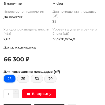
В наличии
Midea
Инверторная технология
Для помещения площадью
(м²)
Да inverter
25
Холодопроизводительность
Уровень шума внутреннего
(кВт)
блока (дБ)
2,63
36,5/28,0/24,0
Все характеристики
66 300 ₽
Для помещения площадью (м²)
25
35
50
70
В корзину