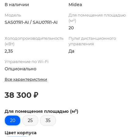
В наличии
Midea
Модель
Для помещения площадью
(м²)
SAS07R1-AI / SAU07R1-AI
20
Холодопроизводительность
Пульт дистанционного
(кВт)
управления
2,35
Да
Управление по Wi-Fi
Опционально
Все характеристики
38 300 ₽
Для помещения площадью (м²)
20
25
35
Цвет корпуса