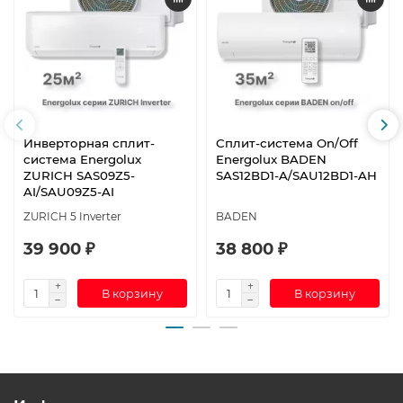
Инверторная сплит-
Сплит-система On/Off
система Energolux
Energolux BADEN
ZURICH SAS09Z5-
SAS12BD1-A/SAU12BD1-AH
AI/SAU09Z5-AI
ZURICH 5 Inverter
BADEN
39 900 ₽
38 800 ₽
В корзину
В корзину