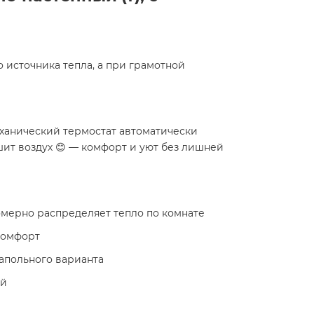
 источника тепла, а при грамотной
еханический термостат автоматически
шит воздух 😊 — комфорт и уют без лишней
омерно распределяет тепло по комнате
 комфорт
напольного варианта
ий