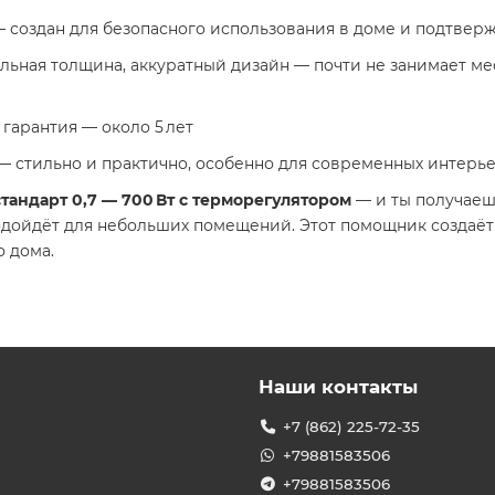
 создан для безопасного использования в доме и подтве
льная толщина, аккуратный дизайн — почти не занимает ме
, гарантия — около 5 лет
— стильно и практично, особенно для современных интерь
андарт 0,7 — 700 Вт с терморегулятором
— и ты получаеш
одойдёт для небольших помещений. Этот помощник создаёт 
о дома.
Наши контакты
+7 (862) 225-72-35
+79881583506
+79881583506