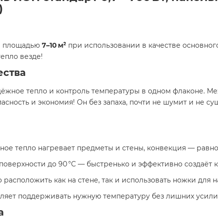
)
й площадью
7–10 м²
при использовании в качестве основного
тепло везде!
ества
дёжное тепло и контроль температуры в одном флаконе. М
сность и экономия! Он без запаха, почти не шумит и не су
сное тепло нагревает предметы и стены, конвекция — равн
 поверхности до 90 °C — быстренько и эффективно создаёт
расположить как на стене, так и использовать ножки для 
ляет поддерживать нужную температуру без лишних усил
а