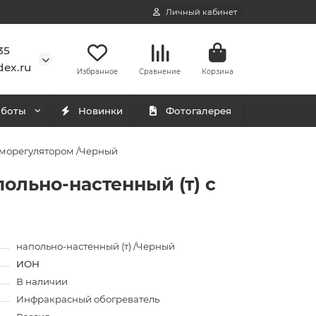
Личный кабинет
35
ex.ru
Избранное
Сравнение
Корзина
аботы
Новинки
Фотогалерея
ерморегулятором /Черный
ольно-настенный (т) с
напольно-настенный (т) /Черный
ИОН
В наличии
Инфракрасный обогреватель