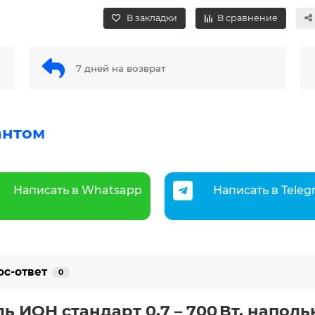
В закладки
В сравнение
7 дней на возврат
антом
Написать в Whatsapp
Написать в Tele
ос-ответ
0
ль
ИОН стандарт 0,7
– 700 Вт, наполь