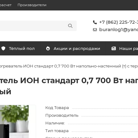
расчет
Производители
+7 (862) 225-72-
buranlog1@yand
Тёплый пол
Акции и распродажи
Наши р
реватель ИОН стандарт 0,7 700 Вт напольно-настенный (т) с т
ль ИОН стандарт 0,7 700 Вт нап
ный
Код Товара
Производитель
Наличие:
Тип товара