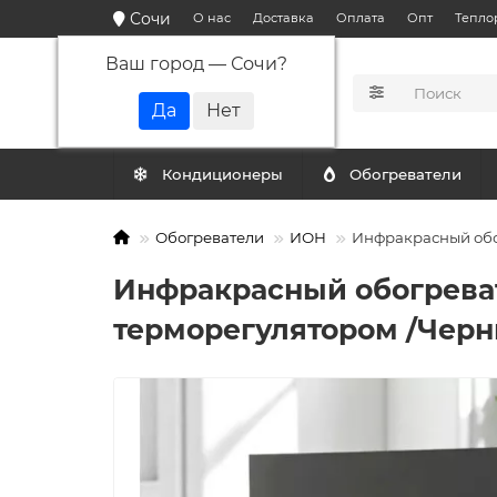
Сочи
О нас
Доставка
Оплата
Опт
Тепло
Ваш город —
Сочи
?
КАТАЛОГ
Кондиционеры
Обогреватели
Обогреватели
ИОН
Инфракрасный обог
Инфракрасный обогревате
терморегулятором /Чер