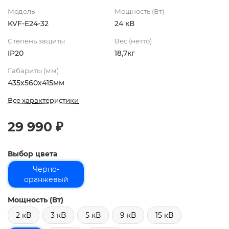
Модель
Мощность (Вт)
KVF-E24-32
24 кВ
Степень защиты
Вес (нетто)
IP20
18,7кг
Габариты (мм)
435х560х415мм
Все характеристики
29 990 ₽
Выбор цвета
Черно-
оранжевый
Мощность (Вт)
2 кВ
3 кВ
5 кВ
9 кВ
15 кВ