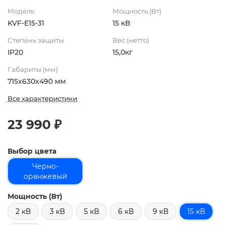
Модель
Мощность (Вт)
KVF-E15-31
15 кВ
Степень защиты
Вес (нетто)
IP20
15,0кг
Габариты (мм)
715x630x490 мм
Все характеристики
23 990 ₽
Выбор цвета
Черно-
оранжевый
Мощность (Вт)
2 кВ
3 кВ
5 кВ
6 кВ
9 кВ
15 кВ