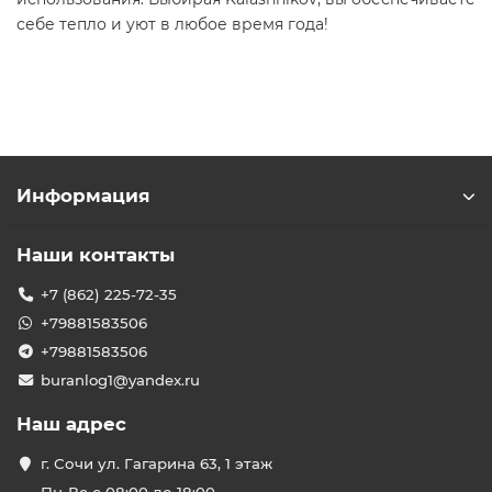
себе тепло и уют в любое время года!
Информация
Наши контакты
+7 (862) 225-72-35
+79881583506
+79881583506
buranlog1@yandex.ru
Наш адрес
г. Сочи ул. Гагарина 63, 1 этаж